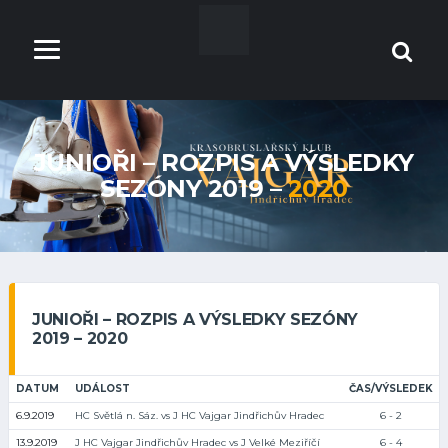
JUNIOŘI – ROZPIS A VÝSLEDKY
SEZÓNY 2019 –
2020
JUNIOŘI – ROZPIS A VÝSLEDKY SEZÓNY
2019 – 2020
DATUM
UDÁLOST
ČAS/VÝSLEDEK
6.9.2019
HC Světlá n. Sáz. vs J HC Vajgar Jindřichův Hradec
6 - 2
13.9.2019
J HC Vajgar Jindřichův Hradec vs J Velké Meziříčí
6 - 4