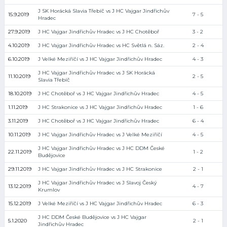
J SK Horácká Slavia Třebíč vs J HC Vajgar Jindřichův
15.9.2019
7 - 5
Hradec
27.9.2019
J HC Vajgar Jindřichův Hradec vs J HC Chotěboř
3 - 2
4.10.2019
J HC Vajgar Jindřichův Hradec vs HC Světlá n. Sáz.
2 - 4
6.10.2019
J Velké Meziříčí vs J HC Vajgar Jindřichův Hradec
4 - 3
J HC Vajgar Jindřichův Hradec vs J SK Horácká
11.10.2019
2 - 5
Slavia Třebíč
18.10.2019
J HC Chotěboř vs J HC Vajgar Jindřichův Hradec
4 - 5
1.11.2019
J HC Strakonice vs J HC Vajgar Jindřichův Hradec
1 - 6
3.11.2019
J HC Chotěboř vs J HC Vajgar Jindřichův Hradec
6 - 4
10.11.2019
J HC Vajgar Jindřichův Hradec vs J Velké Meziříčí
4 - 5
J HC Vajgar Jindřichův Hradec vs J HC DDM České
22.11.2019
1 - 2
Budějovice
29.11.2019
J HC Vajgar Jindřichův Hradec vs J HC Strakonice
2 - 1
J HC Vajgar Jindřichův Hradec vs J Slavoj Český
13.12.2019
4 - 7
Krumlov
15.12.2019
J Velké Meziříčí vs J HC Vajgar Jindřichův Hradec
6 - 3
J HC DDM České Budějovice vs J HC Vajgar
5.1.2020
2 - 1
Jindřichův Hradec