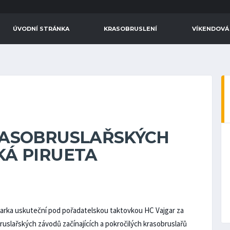
ÚVODNÍ STRÁNKA
KRASOBRUSLENÍ
VÍKENDOVÁ
RASOBRUSLAŘSKÝCH
Á PIRUETA
 Marka uskuteční pod pořadatelskou taktovkou HC Vajgar za
bruslařských závodů začínajících a pokročilých krasobruslařů