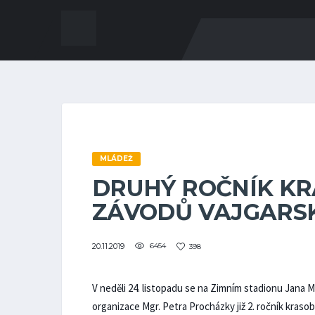
MLÁDEŽ
DRUHÝ ROČNÍK K
ZÁVODŮ VAJGARSK
20.11.2019
6454
398
V neděli 24. listopadu se na Zimním stadionu Jana
organizace Mgr. Petra Procházky již 2. ročník kraso