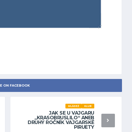
E ON FACEBOOK
MLÁDEŽ
KLUB
JAK SE U VAJGARU
„KRASOBRUSLILO“ ANEB
DRUHÝ ROČNÍK VAJGARSKÉ
PIRUETY