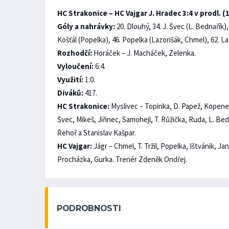
HC Strakonice – HC Vajgar J. Hradec 3:4 v prodl. (1:
Góly a nahrávky:
20. Dlouhý, 34. J. Švec (L. Bednařík)
Košťál (Popelka), 46. Popelka (Lazorišák, Chmel), 62. La
Rozhodčí:
Horáček – J. Macháček, Zelenka.
Vyloučení:
6:4.
Využití:
1:0.
Diváků:
417.
HC Strakonice:
Myslivec – Topinka, D. Papež, Kopenec,
Švec, Mikeš, Jiřinec, Samohejl, T. Růžička, Ruda, L. Bed
Řehoř a Stanislav Kašpar.
HC Vajgar:
Jágr – Chmel, T. Tržil, Popelka, Ištvánik, Ja
Procházka, Gurka. Trenér Zdeněk Ondřej.
PODROBNOSTI