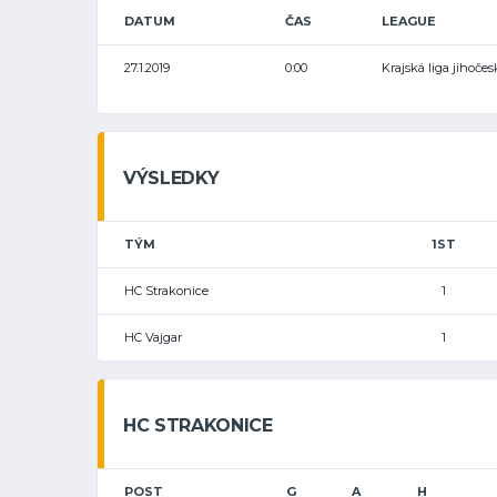
DATUM
ČAS
LEAGUE
27.1.2019
0:00
Krajská liga jihoče
VÝSLEDKY
TÝM
1ST
HC Strakonice
1
HC Vajgar
1
HC STRAKONICE
POST
G
A
H