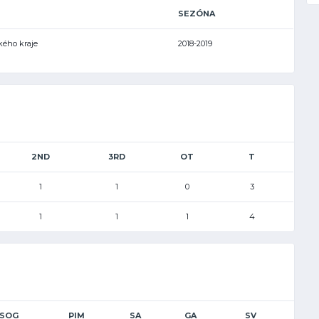
SEZÓNA
ského kraje
2018-2019
2ND
3RD
OT
T
1
1
0
3
1
1
1
4
SOG
PIM
SA
GA
SV