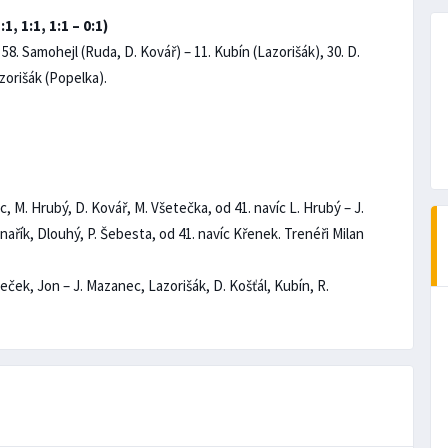
1, 1:1, 1:1 – 0:1)
, 58. Samohejl (Ruda, D. Kovář) – 11. Kubín (Lazorišák), 30. D.
zorišák (Popelka).
 M. Hrubý, D. Kovář, M. Všetečka, od 41. navíc L. Hrubý – J.
nařík, Dlouhý, P. Šebesta, od 41. navíc Křenek. Trenéři Milan
neček, Jon – J. Mazanec, Lazorišák, D. Košťál, Kubín, R.