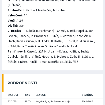
(J. Štěpán).
Rozhodčí:
J. Stach – J. Macháček, Jan Kubeš.
Vyloučení:
4:4.
Využití:
2:0.
Diváků:
320.
J. Hradec:
T. Kubeš (41. Pachmann) – Chmel, T. Tržil, Popelka, Jon,
Ištvánik, Janeček, R. Procházka – Kubín, J. Mazanec, Lazorišák, M.
Stach, Kalvas, Gurka, Mat. Jindra, D. Košťál, J. Košťál, D. Mihulka ml.,
V. Tržil, Ryba. Trenéři Zdeněk Ondřej a David Mihulka st.
Pelhřimov B:
Kaiseršot (27. M. Urban) – D. Vrátný, Bříza, Buchta,
Doubek – Šulák, J. Vrátný, Moucha, B. Svoboda, Zadražil, Štěrba, J.
Štěpán, Hráček. Trenéři Roman Bartoška a Lukáš Siřiště.
PODROBNOSTI
DATUM
ČAS
LEAGUE
SEZÓNA
3.2.2019
17:00
Krajská liga jihočeského kraje
2018-2019