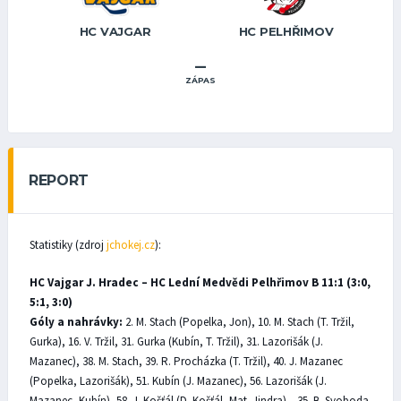
HC VAJGAR
HC PELHŘIMOV
–
ZÁPAS
REPORT
Statistiky (zdroj
jchokej.cz
):
HC Vajgar J. Hradec – HC Lední Medvědi Pelhřimov B 11:1 (3:0,
5:1, 3:0)
Góly a nahrávky:
2. M. Stach (Popelka, Jon), 10. M. Stach (T. Tržil,
Gurka), 16. V. Tržil, 31. Gurka (Kubín, T. Tržil), 31. Lazorišák (J.
Mazanec), 38. M. Stach, 39. R. Procházka (T. Tržil), 40. J. Mazanec
(Popelka, Lazorišák), 51. Kubín (J. Mazanec), 56. Lazorišák (J.
Mazanec, Kubín), 58. J. Košťál (D. Košťál, Mat. Jindra) – 35. B. Svoboda