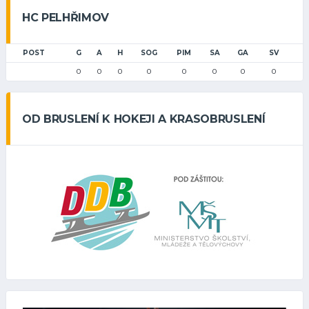
HC PELHŘIMOV
POST
G
A
H
SOG
PIM
SA
GA
SV
0
0
0
0
0
0
0
0
OD BRUSLENÍ K HOKEJI A KRASOBRUSLENÍ