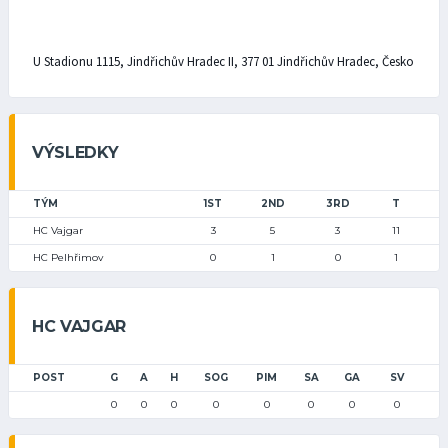
U Stadionu 1115, Jindřichův Hradec II, 377 01 Jindřichův Hradec, Česko
VÝSLEDKY
TÝM
1ST
2ND
3RD
T
HC Vajgar
3
5
3
11
HC Pelhřimov
0
1
0
1
HC VAJGAR
POST
G
A
H
SOG
PIM
SA
GA
SV
0
0
0
0
0
0
0
0