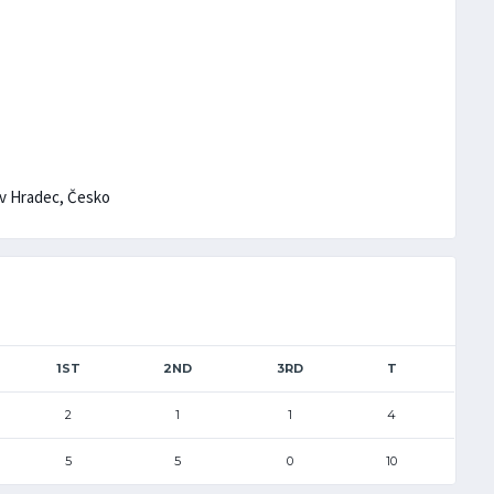
hův Hradec, Česko
1ST
2ND
3RD
T
2
1
1
4
5
5
0
10