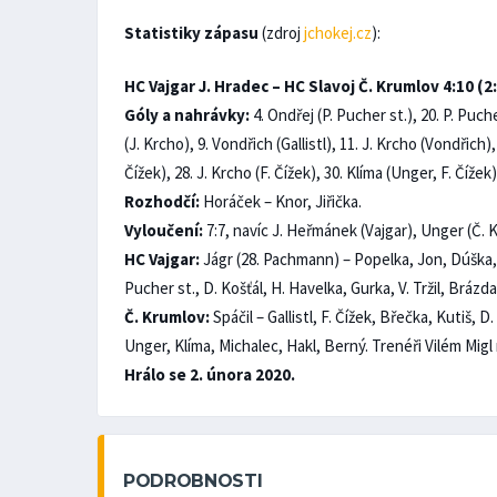
Statistiky zápasu
(zdroj
jchokej.cz
):
HC Vajgar J. Hradec – HC Slavoj Č. Krumlov 4:10 (2:5
Góly a nahrávky:
4. Ondřej (P. Pucher st.), 20. P. Puch
(J. Krcho), 9. Vondřich (Gallistl), 11. J. Krcho (Vondřich),
Čížek), 28. J. Krcho (F. Čížek), 30. Klíma (Unger, F. Čížek
Rozhodčí:
Horáček – Knor, Jiřička.
Vyloučení:
7:7, navíc J. Heřmánek (Vajgar), Unger (Č. 
HC Vajgar:
Jágr (28. Pachmann) – Popelka, Jon, Dúška, 
Pucher st., D. Košťál, H. Havelka, Gurka, V. Tržil, Bráz
Č. Krumlov:
Spáčil – Gallistl, F. Čížek, Břečka, Kutiš, 
Unger, Klíma, Michalec, Hakl, Berný. Trenéři Vilém Migl
Hrálo se 2. února 2020.
PODROBNOSTI