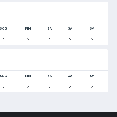
SOG
PIM
SA
GA
SV
0
0
0
0
0
SOG
PIM
SA
GA
SV
0
0
0
0
0