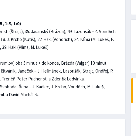
, 1:5, 1:0)
er st. (Štrajt), 35. Jasanský (Brázda), 49. Lazorišák – 4. Vondřich
 18. J. Krcho (Kutiš), 22. Hakl (Vondřich), 24. Klíma (M. Lukeš, F.
), 39. Hakl (Klíma, M. Lukeš).
Krumlov) oba 5 minut + do konce, Brázda (Vajgar) 10 minut.
Ištvánik, Janeček – J. Heřmánek, Lazorišák, Štrajt, Ondřej, P.
da. Trenéři Peter Pucher st. a Zdeněk Ledvinka.
D. Svoboda, Řepa – J. Kadlec, J. Krcho, Vondřich, M. Lukeš,
 ml. a David Machálek.