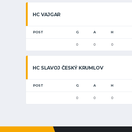
HC VAJGAR
POST
G
A
H
0
0
0
HC SLAVOJ ČESKÝ KRUMLOV
POST
G
A
H
0
0
0