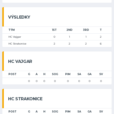
VÝSLEDKY
TÝM
1ST
2ND
3RD
T
HC Vajgar
0
1
1
2
HC Strakonice
2
2
2
6
HC VAJGAR
POST
G
A
H
SOG
PIM
SA
GA
SV
0
0
0
0
0
0
0
0
HC STRAKONICE
POST
G
A
H
SOG
PIM
SA
GA
SV