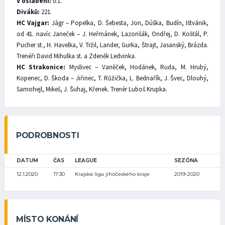
V oslabení:
0:1.
Diváků:
221.
HC Vajgar:
Jágr – Popelka, D. Šebesta, Jon, Dúška, Budín, Ištvánik,
od 41. navíc Janeček – J. Heřmánek, Lazorišák, Ondřej, D. Košťál, P.
Pucher st., H. Havelka, V. Tržil, Lander, Gurka, Štrajt, Jasanský, Brázda.
Trenéři David Mihulka st. a Zdeněk Ledvinka.
HC Strakonice:
Myslivec – Vaněček, Hodánek, Ruda, M. Hrubý,
Kopenec, D. Škoda – Jiřinec, T. Růžička, L. Bednařík, J. Švec, Dlouhý,
Samohejl, Mikeš, J. Šuhaj, Křenek. Trenér Luboš Krupka.
PODROBNOSTI
DATUM
ČAS
LEAGUE
SEZÓNA
12.1.2020
17:30
Krajská liga jihočeského kraje
2019-2020
MÍSTO KONÁNÍ