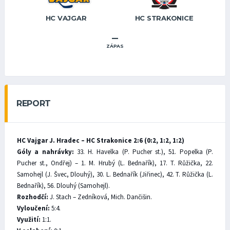
HC VAJGAR
HC STRAKONICE
–
ZÁPAS
REPORT
HC Vajgar J. Hradec – HC Strakonice 2:6 (0:2, 1:2, 1:2)
Góly a nahrávky:
33. H. Havelka (P. Pucher st.), 51. Popelka (P.
Pucher st., Ondřej) – 1. M. Hrubý (L. Bednařík), 17. T. Růžička, 22.
Samohejl (J. Švec, Dlouhý), 30. L. Bednařík (Jiřinec), 42. T. Růžička (L.
Bednařík), 56. Dlouhý (Samohejl).
Rozhodčí:
J. Stach – Zedníková, Mich. Dančišin.
Vyloučení:
5:4.
Využití:
1:1.