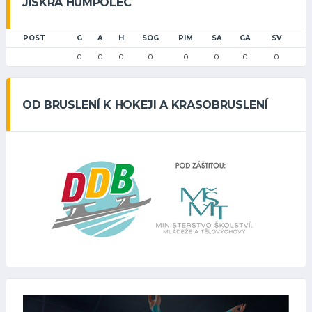
JISKRA HUMPOLEC
POST
G
A
H
SOG
PIM
SA
GA
SV
0
0
0
0
0
0
0
0
OD BRUSLENÍ K HOKEJI A KRASOBRUSLENÍ