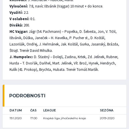
Vyloučení:
7:8, navíc Ištvánik (Vajgar) 10 minut + do konce.
Využití:
2:2.
V oslabení:
0:1.
Diváků:
200.
HC Vajgar:
Jágr (54. Pachmann) – Popelka, D. Šebesta, Jon, V. Tržil,
Ištvánik, Dúška, Janeček – H. Havelka, P. Pucher st., D. Košťál,
Lazorišák, Ondřej, J. Heřmánek, Jak. Košťál, Gurka, Jasanský, Brázda,
Štrajt. Trenér David Mihulka.
J. Humpolec:
D. Šťastný – Dolejš, Zadina, Krtek, Zd. Jelínek, Rubner,
Hurda – T. Dvořák, Daňhel, Mart. Jelínek, Vít. Brož, Hynek, Hendrych,
Kulík (41. Prokop), Brychta, Hubata. Trenér Tomáš Maršík.
PODROBNOSTI
DATUM
ČAS
LEAGUE
SEZÓNA
19.1.2020
17:00
Krajská liga jihočeského kraje
2019-2020