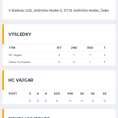
U Stadionu 1115, Jindřichův Hradec II, 377 01 Jindřichův Hradec, Česko
VÝSLEDKY
TÝM
1ST
2ND
3RD
T
HC Vajgar
2
1
1
4
Jiskra Humpolec
3
3
1
7
HC VAJGAR
POST
G
A
H
SOG
PIM
SA
GA
SV
0
0
0
0
0
0
0
0