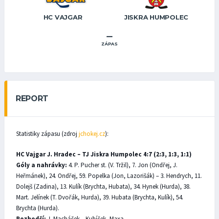
HC VAJGAR
JISKRA HUMPOLEC
–
ZÁPAS
REPORT
Statistiky zápasu (zdroj
jchokej.cz
):
HC Vajgar J. Hradec – TJ Jiskra Humpolec 4:7 (2:3, 1:3, 1:1)
Góly a nahrávky:
4. P. Pucher st. (V. Tržil), 7. Jon (Ondřej, J.
Heřmánek), 24. Ondřej, 59. Popelka (Jon, Lazorišák) – 3. Hendrych, 11.
Dolejš (Zadina), 13. Kulík (Brychta, Hubata), 34. Hynek (Hurda), 38.
Mart. Jelínek (T. Dvořák, Hurda), 39. Hubata (Brychta, Kulík), 54.
Brychta (Hurda).
Rozhodčí:
J. Macháček – Kubíček, Maxa.