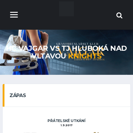
HC VAJGAR VS TJ HLUBOKÁ NAD
VLTAVOU
KNIGHTS
ZÁPAS
PŘÁTELSKÉ UTKÁNÍ
1.9.2017