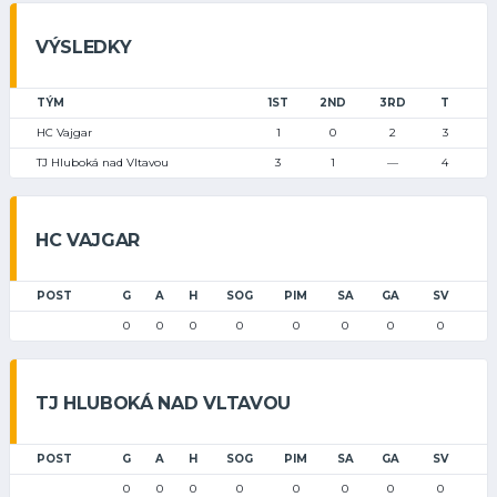
VÝSLEDKY
TÝM
1ST
2ND
3RD
T
HC Vajgar
1
0
2
3
TJ Hluboká nad Vltavou
3
1
—
4
HC VAJGAR
POST
G
A
H
SOG
PIM
SA
GA
SV
0
0
0
0
0
0
0
0
TJ HLUBOKÁ NAD VLTAVOU
POST
G
A
H
SOG
PIM
SA
GA
SV
0
0
0
0
0
0
0
0