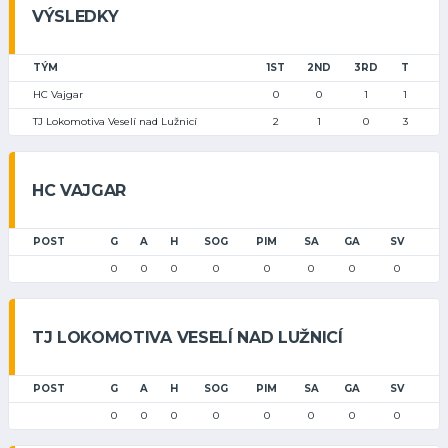
VÝSLEDKY
TÝM
1ST
2ND
3RD
T
HC Vajgar
0
0
1
1
TJ Lokomotiva Veselí nad Lužnicí
2
1
0
3
HC VAJGAR
POST
G
A
H
SOG
PIM
SA
GA
SV
0
0
0
0
0
0
0
0
TJ LOKOMOTIVA VESELÍ NAD LUŽNICÍ
POST
G
A
H
SOG
PIM
SA
GA
SV
0
0
0
0
0
0
0
0