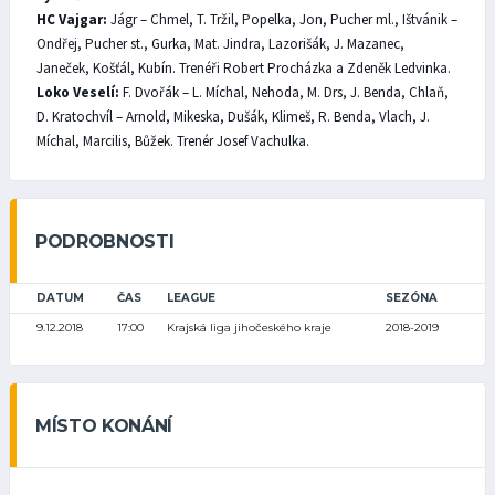
HC Vajgar:
Jágr – Chmel, T. Tržil, Popelka, Jon, Pucher ml., Ištvánik –
Ondřej, Pucher st., Gurka, Mat. Jindra, Lazorišák, J. Mazanec,
Janeček, Košťál, Kubín. Trenéři Robert Procházka a Zdeněk Ledvinka.
Loko Veselí:
F. Dvořák – L. Míchal, Nehoda, M. Drs, J. Benda, Chlaň,
D. Kratochvíl – Arnold, Mikeska, Dušák, Klimeš, R. Benda, Vlach, J.
Míchal, Marcilis, Bůžek. Trenér Josef Vachulka.
PODROBNOSTI
DATUM
ČAS
LEAGUE
SEZÓNA
9.12.2018
17:00
Krajská liga jihočeského kraje
2018-2019
MÍSTO KONÁNÍ