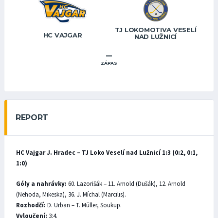
TJ LOKOMOTIVA VESELÍ
HC VAJGAR
NAD LUŽNICÍ
–
ZÁPAS
REPORT
HC Vajgar J. Hradec – TJ Loko Veselí nad Lužnicí 1:3 (0:2, 0:1,
1:0)
Góly a nahrávky:
60. Lazorišák – 11. Arnold (Dušák), 12. Arnold
(Nehoda, Mikeska), 36. J. Míchal (Marcilis).
Rozhodčí:
D. Urban – T. Müller, Soukup.
Vyloučení:
3:4.