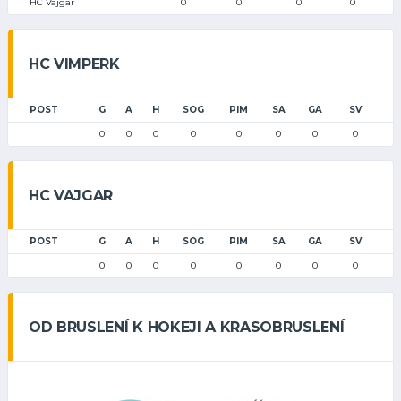
HC Vajgar
0
0
0
0
HC VIMPERK
POST
G
A
H
SOG
PIM
SA
GA
SV
0
0
0
0
0
0
0
0
HC VAJGAR
POST
G
A
H
SOG
PIM
SA
GA
SV
0
0
0
0
0
0
0
0
OD BRUSLENÍ K HOKEJI A KRASOBRUSLENÍ