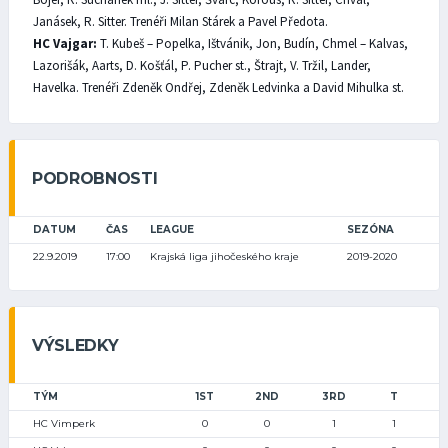
Janásek, R. Sitter. Trenéři Milan Stárek a Pavel Předota.
HC Vajgar:
T. Kubeš – Popelka, Ištvánik, Jon, Budín, Chmel – Kalvas,
Lazorišák, Aarts, D. Košťál, P. Pucher st., Štrajt, V. Tržil, Lander,
Havelka. Trenéři Zdeněk Ondřej, Zdeněk Ledvinka a David Mihulka st.
PODROBNOSTI
DATUM
ČAS
LEAGUE
SEZÓNA
22.9.2019
17:00
Krajská liga jihočeského kraje
2019-2020
VÝSLEDKY
TÝM
1ST
2ND
3RD
T
HC Vimperk
0
0
1
1