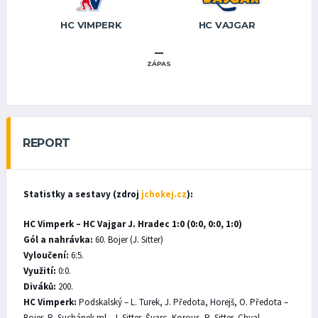
HC VIMPERK
HC VAJGAR
–
ZÁPAS
REPORT
Statistky a sestavy (zdroj
jchokej.cz
):
HC Vimperk – HC Vajgar J. Hradec 1:0 (0:0, 0:0, 1:0)
Gól a nahrávka:
60. Bojer (J. Sitter)
Vyloučení:
6:5.
Využití:
0:0.
Diváků:
200.
HC Vimperk:
Podskalský – L. Turek, J. Předota, Horejš, O. Předota –
Bojer, R. Suchánek ml., J. Sitter, Švarc, Korous, R. Sitter, Chval,