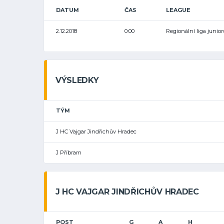
DATUM
ČAS
LEAGUE
2.12.2018
0:00
Regionální liga junior
VÝSLEDKY
TÝM
J HC Vajgar Jindřichův Hradec
J Příbram
J HC VAJGAR JINDŘICHŮV HRADEC
POST
G
A
H