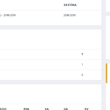
SEZÓNA
ů - 2018-2019
2018-2019
T
1
5
SOG
PIM
SA
GA
SV