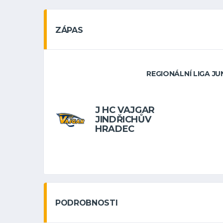
ZÁPAS
REGIONÁLNÍ LIGA JUN
J HC VAJGAR
JINDŘICHŮV
HRADEC
PODROBNOSTI