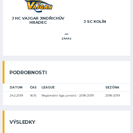
J HC VAJGAR JINDŘICHŮV
J SC KOLÍN
HRADEC
–
ZÁPAS
PODROBNOSTI
DATUM
ČAS
LEAGUE
SEZÓNA
24.2.2019
16:15
Regionální liga juniorů - 2018-2019
2018-2019
VÝSLEDKY