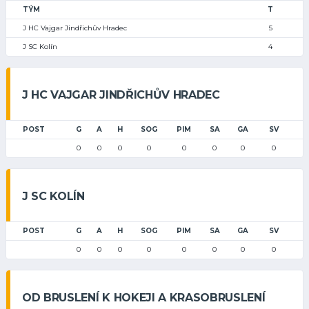
TÝM
T
J HC Vajgar Jindřichův Hradec
5
J SC Kolín
4
J HC VAJGAR JINDŘICHŮV HRADEC
POST
G
A
H
SOG
PIM
SA
GA
SV
0
0
0
0
0
0
0
0
J SC KOLÍN
POST
G
A
H
SOG
PIM
SA
GA
SV
0
0
0
0
0
0
0
0
OD BRUSLENÍ K HOKEJI A KRASOBRUSLENÍ