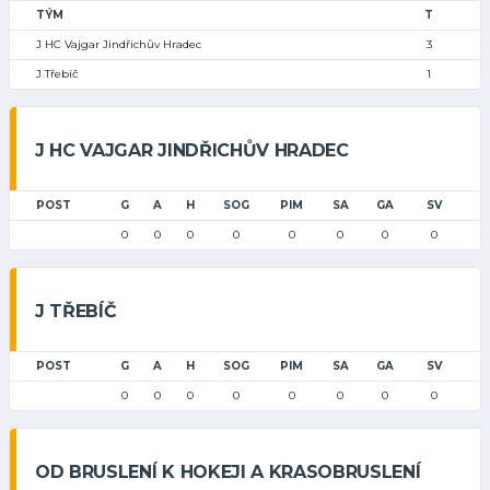
TÝM
T
J HC Vajgar Jindřichův Hradec
3
J Třebíč
1
J HC VAJGAR JINDŘICHŮV HRADEC
POST
G
A
H
SOG
PIM
SA
GA
SV
0
0
0
0
0
0
0
0
J TŘEBÍČ
POST
G
A
H
SOG
PIM
SA
GA
SV
0
0
0
0
0
0
0
0
OD BRUSLENÍ K HOKEJI A KRASOBRUSLENÍ