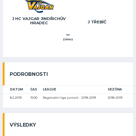
J HC VAJGAR JINDŘICHŮV
J TŘEBÍČ
HRADEC
–
ZÁPAS
PODROBNOSTI
DATUM
ČAS
LEAGUE
SEZÓNA
8.2.2019
15:00
Regionální liga juniorů - 2018-2019
2018-2019
VÝSLEDKY