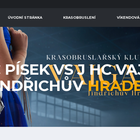
ÚVODNÍ STRÁNKA
KRASOBRUSLENÍ
VÍKENDOVÁ
C PÍSEK VS J HC V
INDŘICHŮV
HRAD