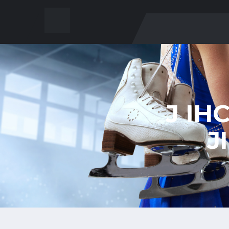
J IH
J