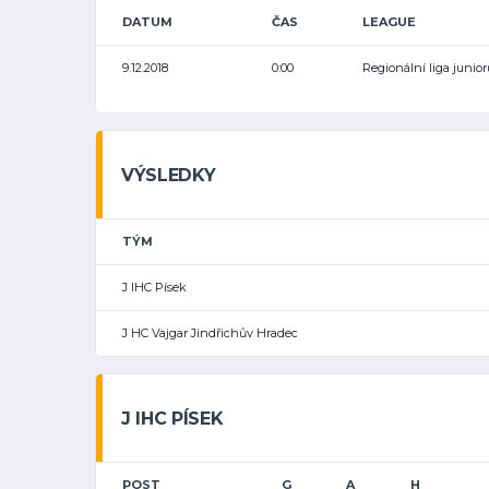
DATUM
ČAS
LEAGUE
9.12.2018
0:00
Regionální liga junior
VÝSLEDKY
TÝM
J IHC Písek
J HC Vajgar Jindřichův Hradec
J IHC PÍSEK
POST
G
A
H