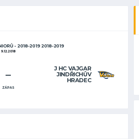
IORŮ - 2018-2019 2018-2019
9.12.2018
J HC VAJGAR
–
JINDŘICHŮV
HRADEC
ZÁPAS