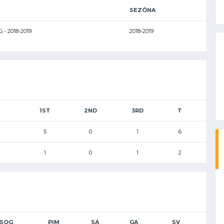
SEZÓNA
ů - 2018-2019
2018-2019
1ST
2ND
3RD
T
5
0
1
6
1
0
1
2
SOG
PIM
SA
GA
SV