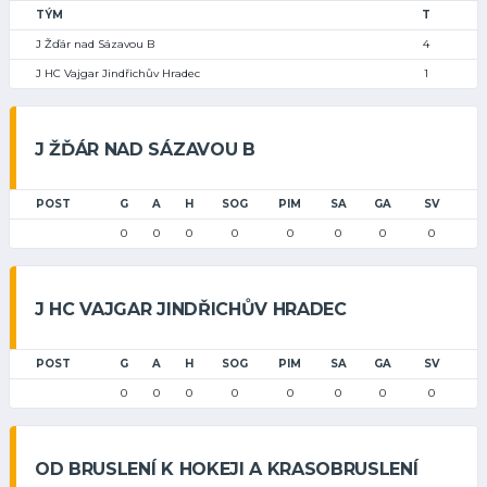
TÝM
T
J Žďár nad Sázavou B
4
J HC Vajgar Jindřichův Hradec
1
J ŽĎÁR NAD SÁZAVOU B
POST
G
A
H
SOG
PIM
SA
GA
SV
0
0
0
0
0
0
0
0
J HC VAJGAR JINDŘICHŮV HRADEC
POST
G
A
H
SOG
PIM
SA
GA
SV
0
0
0
0
0
0
0
0
OD BRUSLENÍ K HOKEJI A KRASOBRUSLENÍ