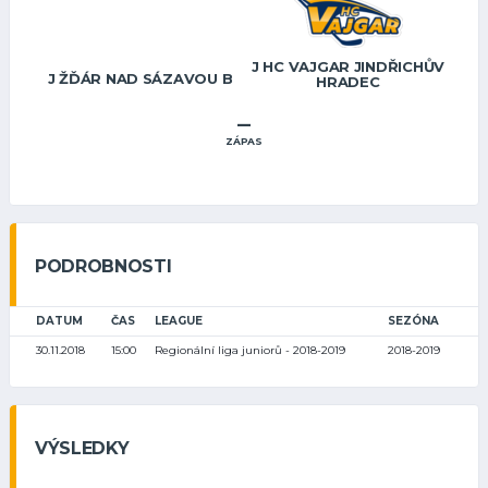
J HC VAJGAR JINDŘICHŮV
J ŽĎÁR NAD SÁZAVOU B
HRADEC
–
ZÁPAS
PODROBNOSTI
DATUM
ČAS
LEAGUE
SEZÓNA
30.11.2018
15:00
Regionální liga juniorů - 2018-2019
2018-2019
VÝSLEDKY