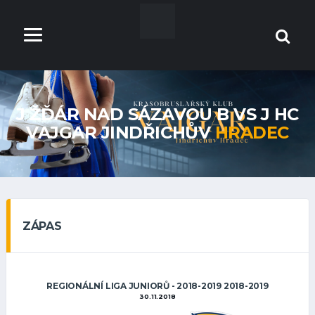
J ŽĎÁR NAD SÁZAVOU B VS J HC
VAJGAR JINDŘICHŮV
HRADEC
ZÁPAS
REGIONÁLNÍ LIGA JUNIORŮ - 2018-2019 2018-2019
30.11.2018