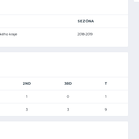
SEZÓNA
ského kraje
2018-2019
2ND
3RD
T
1
0
1
3
3
9