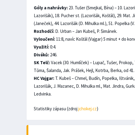
Góly a nahrávky:
23. Tušer (Smejkal, Bína) – 10. Lazor
Lazorišák), 18. Pucher st. (Lazorišák, Košťál), 29. Mat. Ji
(Janeček), 44. Lazorišák (D. Mihulka ml.), 51. Popelka (V. 
Rozhodčí:
D. Urban – Jan Kubeš, P. Šimánek.
Vyloučení:
11:8, navíc Košťál (Vajgar) 5 minut + do kon
Využití:
0:4.
Diváků:
246.
SK Telč:
Vacek (30. Humlíček) – Lupač, Tušer, Prokop, T
Tůma, Šalanda, Jak. Prášek, Hejl, Kotrba, Berka, od 41
HC Vajgar:
T. Kubeš – Chmel, Budín, Popelka, Ištvánik, 
Lazorišák, J. Mazanec, D. Mihulka ml., Mat. Jindra, Gur
Ledvinka.
Statistiky zápasu (zdroj
jchokej.cz
)