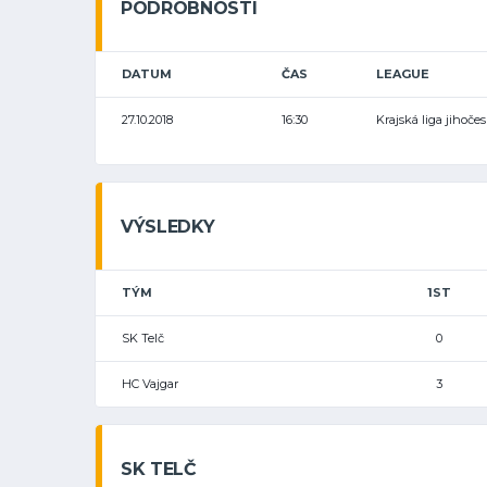
PODROBNOSTI
DATUM
ČAS
LEAGUE
27.10.2018
16:30
Krajská liga jihoče
VÝSLEDKY
TÝM
1ST
SK Telč
0
HC Vajgar
3
SK TELČ