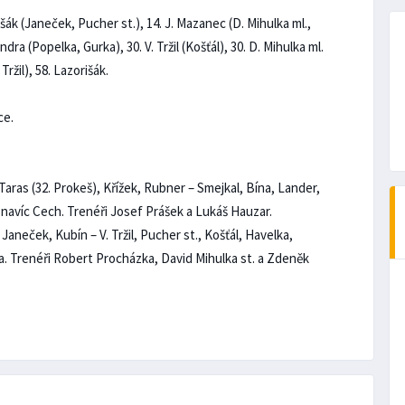
išák (Janeček, Pucher st.), 14. J. Mazanec (D. Mihulka ml.,
ndra (Popelka, Gurka), 30. V. Tržil (Košťál), 30. D. Mihulka ml.
Tržil), 58. Lazorišák.
ce.
aras (32. Prokeš), Křížek, Rubner – Smejkal, Bína, Lander,
. navíc Cech. Trenéři Josef Prášek a Lukáš Hauzar.
Janeček, Kubín – V. Tržil, Pucher st., Košťál, Havelka,
ka. Trenéři Robert Procházka, David Mihulka st. a Zdeněk