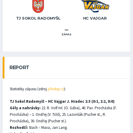
TJ SOKOL RADOMYŠL
HC VAJGAR
–
ZÁPAS
REPORT
Statistiky zápasu (zdroj
jchokej.cz
):
TJ Sokol Radomyšl – HC Vajgar J. Hradec 2:3 (0:1, 2:2, 0:0)
Góly a nahrávky:
22. R. Volf ml. (O. Gába), 40. Pav. Procházka (F.
Procházka) – 1. Ondřej (V. Tržil), 25. Lazorišák (Pucher st., R.
Procházka), 30. Ondřej (Pucher st.).
Rozhodčí:
Stach – Maxa, Jan Lang.