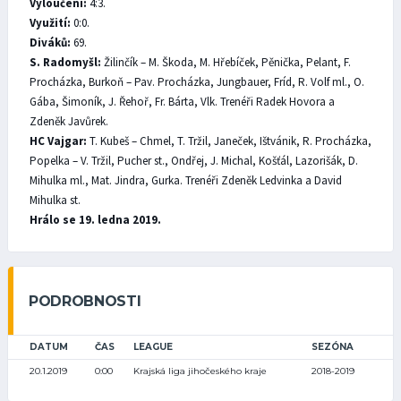
Vyloučení:
4:3.
Využití:
0:0.
Diváků:
69.
S. Radomyšl:
Žilinčík – M. Škoda, M. Hřebíček, Pěnička, Pelant, F.
Procházka, Burkoň – Pav. Procházka, Jungbauer, Fríd, R. Volf ml., O.
Gába, Šimoník, J. Řehoř, Fr. Bárta, Vlk. Trenéři Radek Hovora a
Zdeněk Javůrek.
HC Vajgar:
T. Kubeš – Chmel, T. Tržil, Janeček, Ištvánik, R. Procházka,
Popelka – V. Tržil, Pucher st., Ondřej, J. Michal, Košťál, Lazorišák, D.
Mihulka ml., Mat. Jindra, Gurka. Trenéři Zdeněk Ledvinka a David
Mihulka st.
Hrálo se 19. ledna 2019.
PODROBNOSTI
DATUM
ČAS
LEAGUE
SEZÓNA
20.1.2019
0:00
Krajská liga jihočeského kraje
2018-2019