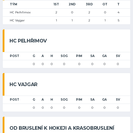
TÝM
1ST
2ND
3RD
OT
T
HC Pelhřimov
2
0
2
0
4
HC Vajgar
1
1
2
1
5
HC PELHŘIMOV
POST
G
A
H
SOG
PIM
SA
GA
SV
0
0
0
0
0
0
0
0
HC VAJGAR
POST
G
A
H
SOG
PIM
SA
GA
SV
0
0
0
0
0
0
0
0
OD BRUSLENÍ K HOKEJI A KRASOBRUSLENÍ