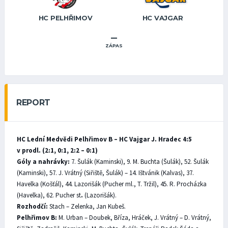
HC PELHŘIMOV
HC VAJGAR
–
ZÁPAS
REPORT
HC Lední Medvědi Pelhřimov B – HC Vajgar J. Hradec 4:5
v prodl. (2:1, 0:1, 2:2 – 0:1)
Góly a nahrávky:
7. Šulák (Kaminski), 9. M. Buchta (Šulák), 52. Šulák
(Kaminski), 57. J. Vrátný (Siřiště, Šulák) – 14. Ištvánik (Kalvas), 37.
Havelka (Košťál), 44. Lazorišák (Pucher ml., T. Tržil), 45. R. Procházka
(Havelka), 62. Pucher st
.
(Lazorišák).
Rozhodčí:
Stach – Zelenka, Jan Kubeš.
Pelhřimov B:
M. Urban – Doubek, Bříza, Hráček, J. Vrátný – D. Vrátný,