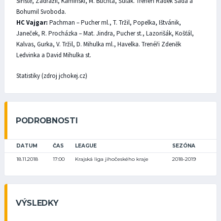
Siřiště, Zadražil, Kaminski, M. Buchta, Šulák. Trenéři Radek Šáda a
Bohumil Svoboda.
HC Vajgar:
Pachman – Pucher ml., T. Tržil, Popelka, Ištvánik,
Janeček, R. Procházka – Mat. Jindra, Pucher st., Lazorišák, Košťál,
Kalvas, Gurka, V. Tržil, D. Mihulka ml., Havelka. Trenéři Zdeněk
Ledvinka a David Mihulka st.
Statistiky (zdroj jchokej.cz)
PODROBNOSTI
DATUM
ČAS
LEAGUE
SEZÓNA
18.11.2018
17:00
Krajská liga jihočeského kraje
2018-2019
VÝSLEDKY