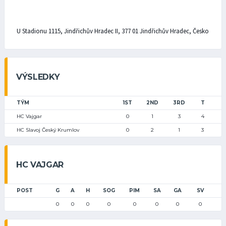
U Stadionu 1115, Jindřichův Hradec II, 377 01 Jindřichův Hradec, Česko
VÝSLEDKY
TÝM
1ST
2ND
3RD
T
HC Vajgar
0
1
3
4
HC Slavoj Český Krumlov
0
2
1
3
HC VAJGAR
POST
G
A
H
SOG
PIM
SA
GA
SV
0
0
0
0
0
0
0
0