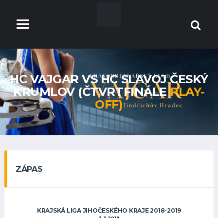
HC VAJGAR VS HC SLAVOJ ČESKÝ
KRUMLOV (ČTVRTFINÁLE
PLAY-
OFF)
ZÁPAS
KRAJSKÁ LIGA JIHOČESKÉHO KRAJE 2018-2019
3.3.2019