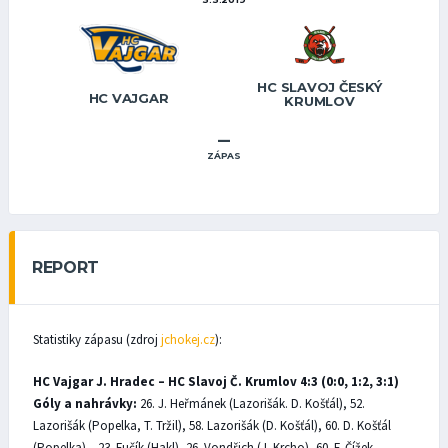
HC SLAVOJ ČESKÝ
HC VAJGAR
KRUMLOV
–
ZÁPAS
REPORT
Statistiky zápasu (zdroj
jchokej.cz
):
HC Vajgar J. Hradec – HC Slavoj Č. Krumlov 4:3 (0:0, 1:2, 3:1)
Góly a nahrávky:
26. J. Heřmánek (Lazorišák. D. Košťál), 52.
Lazorišák (Popelka, T. Tržil), 58. Lazorišák (D. Košťál), 60. D. Košťál
(Popelka) – 23. Fučík (Hakl), 26. Vondřich (J. Krcho), 60. F. Čížek.