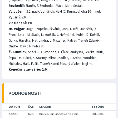
Rozhodčí:
Staněk, F. Svoboda – Maxa, Mart. Šesták.
Vyloučení:
5:5, navíc Vondřich, Hakl (Č. Krumlov) oba 10 minut.
Využití:
2:0.
V oslabení:
1:0.
HC Vajgar:
Jágr – Popelka, Ištvánik, Jon, T. Tržil, Janeček, R.
Procházka – M. Stach, Lazorišák, J. Heřmánek, Kubín, D. Košťál,
Gurka, Havelka, Mat. Jindra, J. Mazanec, Kalvas. Trenéři Zdeněk
Ondřej, David Mihulka st.
Č. Krumlov:
Spáčil – D. Svoboda, F. Čížek, Andrýsek, Břečka, Kutiš,
Řepa – M. Lukeš, K. Šťastný, Klíma, Kadlec, J. Krcho, Vondřich,
Michalec, Hakl, Fučík. Trenéři Kamil Šťastný a Vilém Migl ml.
Konečný stav série: 2:0.
PODROBNOSTI
DATUM
ČAS
LEAGUE
SEZÓNA
3.3.2019
16:15
Krajská liga jihočeského kraje
2018-2019