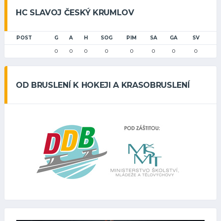
HC SLAVOJ ČESKÝ KRUMLOV
POST
G
A
H
SOG
PIM
SA
GA
SV
0
0
0
0
0
0
0
0
OD BRUSLENÍ K HOKEJI A KRASOBRUSLENÍ