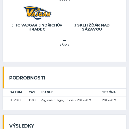
J HC VAJGAR JINDŘICHŮV
J SKLH ŽĎÁR NAD
HRADEC
SÁZAVOU
–
ZÁPAS
PODROBNOSTI
DATUM
ČAS
LEAGUE
SEZÓNA
11.1.2019
15:00
Regionální liga juniorů - 2018-2019
2018-2019
VÝSLEDKY