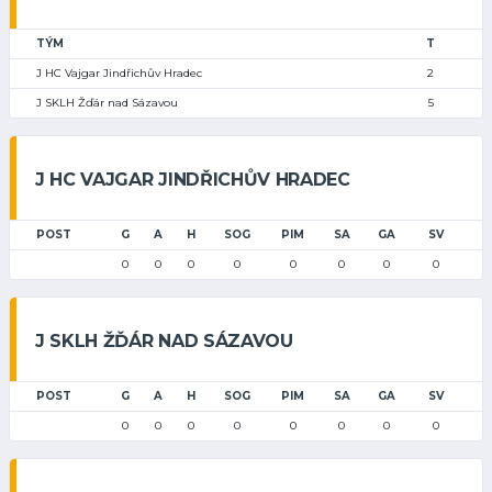
TÝM
T
J HC Vajgar Jindřichův Hradec
2
J SKLH Žďár nad Sázavou
5
J HC VAJGAR JINDŘICHŮV HRADEC
POST
G
A
H
SOG
PIM
SA
GA
SV
0
0
0
0
0
0
0
0
J SKLH ŽĎÁR NAD SÁZAVOU
POST
G
A
H
SOG
PIM
SA
GA
SV
0
0
0
0
0
0
0
0