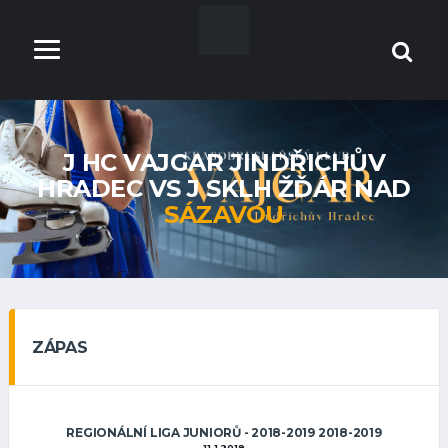
J HC VAJGAR JINDŘICHŮV
HRADEC VS J SKLH ŽĎÁR NAD
SÁZAVOU
ZÁPAS
REGIONÁLNÍ LIGA JUNIORŮ - 2018-2019 2018-2019
11.1.2019