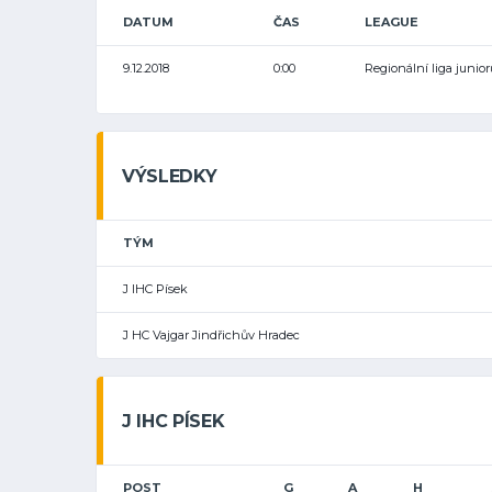
DATUM
ČAS
LEAGUE
9.12.2018
0:00
Regionální liga junior
VÝSLEDKY
TÝM
J IHC Písek
J HC Vajgar Jindřichův Hradec
J IHC PÍSEK
POST
G
A
H