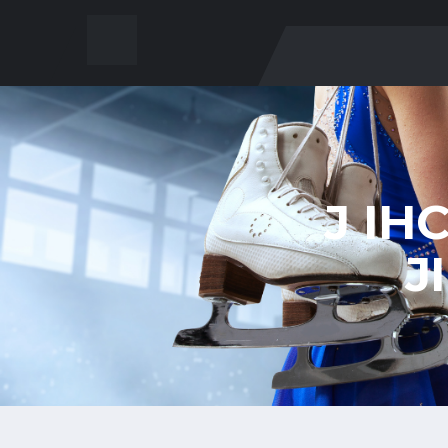
J IH
J