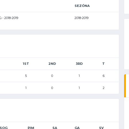
SEZÓNA
ů - 2018-2019
2018-2019
1ST
2ND
3RD
T
5
0
1
6
1
0
1
2
SOG
PIM
SA
GA
SV