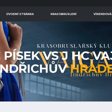
ÚVODNÍ STRÁNKA
KRASOBRUSLENÍ
VÍKENDOVÁ
C PÍSEK VS J HC V
INDŘICHŮV
HRAD