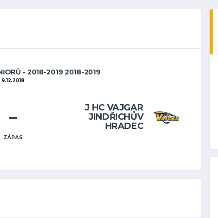
IORŮ - 2018-2019 2018-2019
9.12.2018
J HC VAJGAR
–
JINDŘICHŮV
HRADEC
ZÁPAS