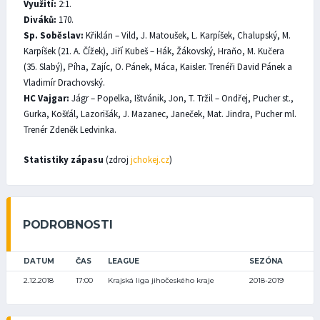
Využití:
2:1.
Diváků:
170.
Sp. Soběslav:
Křiklán – Vild, J. Matoušek, L. Karpíšek, Chalupský, M.
Karpíšek (21. A. Čížek), Jiří Kubeš – Hák, Žákovský, Hraňo, M. Kučera
(35. Slabý), Píha, Zajíc, O. Pánek, Máca, Kaisler. Trenéři David Pánek a
Vladimír Drachovský.
HC Vajgar:
Jágr – Popelka, Ištvánik, Jon, T. Tržil – Ondřej, Pucher st.,
Gurka, Košťál, Lazorišák, J. Mazanec, Janeček, Mat. Jindra, Pucher ml.
Trenér Zdeněk Ledvinka.
Statistiky zápasu
(zdroj
jchokej.cz
)
PODROBNOSTI
DATUM
ČAS
LEAGUE
SEZÓNA
2.12.2018
17:00
Krajská liga jihočeského kraje
2018-2019