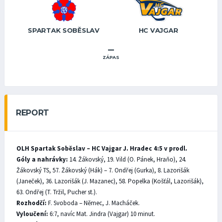
SPARTAK SOBĚSLAV
HC VAJGAR
–
ZÁPAS
REPORT
OLH Spartak Soběslav – HC Vajgar J. Hradec 4:5 v prodl.
Góly a nahrávky:
14. Žákovský, 19. Vild (O. Pánek, Hraňo), 24.
Žákovský TS, 57. Žákovský (Hák) – 7. Ondřej (Gurka), 8. Lazorišák
(Janeček), 36. Lazorišák (J. Mazanec), 58. Popelka (Košťál, Lazorišák),
63. Ondřej (T. Tržil, Pucher st.).
Rozhodčí:
F. Svoboda – Němec, J. Macháček.
Vyloučení:
6:7, navíc Mat. Jindra (Vajgar) 10 minut.