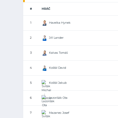
#
HRÁČ
Havelka Hynek
1
Jiří Lander
2
Kalvas Tomáš
3
Košťál David
4
Košťál Jakub
5
Lazorišák Ota
6
Mazanec Josef
7