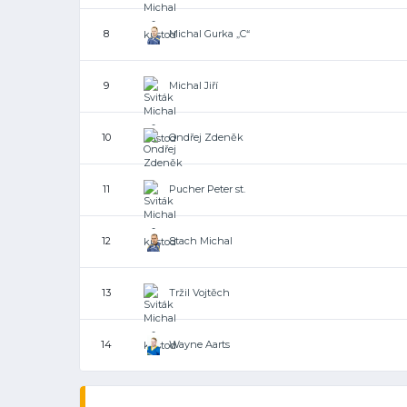
Michal Gurka „C“
8
Michal Jiří
9
Ondřej Zdeněk
10
Pucher Peter st.
11
Stach Michal
12
Tržil Vojtěch
13
Wayne Aarts
14