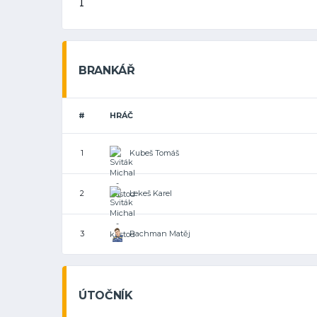
1
BRANKÁŘ
#
HRÁČ
Kubeš Tomáš
1
Lekeš Karel
2
Pachman Matěj
3
ÚTOČNÍK