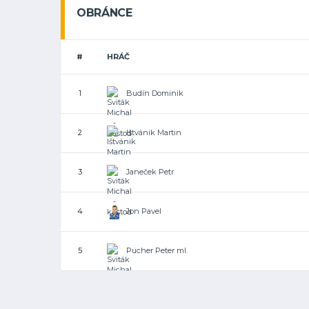
OBRÁNCE
#
HRÁČ
Budín Dominik
1
Ištvánik Martin
2
Janeček Petr
3
Jon Pavel
4
Pucher Peter ml.
5