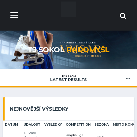
TJ SOKOL
RADOMYŠL
THE TEAM
LATEST RESULTS
NEJNOVĚJŠÍ VÝSLEDKY
DATUM
UDÁLOST
VÝSLEDKY
COMPETITION
SEZÓNA
MÍSTO KONÁN
TJ Sokol
Krajská liga