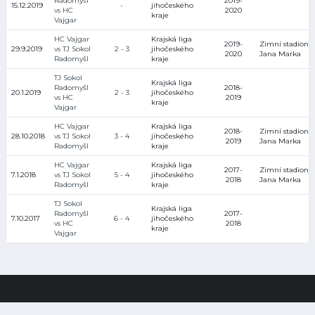
Radomyšl
2019-
15.12.2019
-
jihočeského
vs HC
2020
kraje
Vajgar
HC Vajgar
Krajská liga
2019-
Zimní stadion
29.9.2019
vs TJ Sokol
2 - 3
jihočeského
2020
Jana Marka
Radomyšl
kraje
TJ Sokol
Krajská liga
Radomyšl
2018-
20.1.2019
2 - 3
jihočeského
vs HC
2019
kraje
Vajgar
HC Vajgar
Krajská liga
2018-
Zimní stadion
28.10.2018
vs TJ Sokol
3 - 4
jihočeského
2019
Jana Marka
Radomyšl
kraje
HC Vajgar
Krajská liga
2017-
Zimní stadion
7.1.2018
vs TJ Sokol
5 - 4
jihočeského
2018
Jana Marka
Radomyšl
kraje
TJ Sokol
Krajská liga
Radomyšl
2017-
7.10.2017
6 - 4
jihočeského
vs HC
2018
kraje
Vajgar