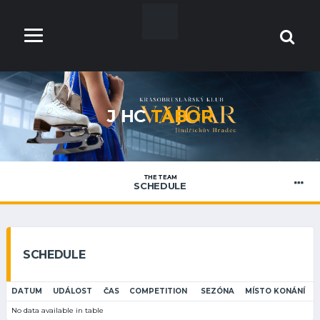
J HC
TÁBOR
THE TEAM
SCHEDULE
SCHEDULE
DATUM
UDÁLOST
ČAS
COMPETITION
SEZÓNA
MÍSTO KONÁNÍ
No data available in table