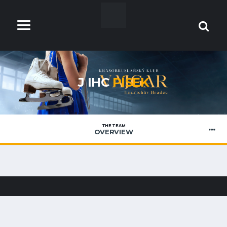
J IHC
PÍSEK
THE TEAM
OVERVIEW