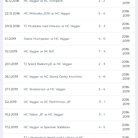
16.12.2018
HC Vajgar vs HC Vimperk
3 - 2
2019
2018-
22.12.2018
HC Milevsko 2010 vs HC Vajgar
5 - 4
2019
2018-
29.12.2018
TJ Hluboká nad Vltavou vs HC Vajgar
5 - 3
2019
2018-
5.1.2019
Jiskra Humpolec vs HC Vajgar
4 - 0
2019
2018-
13.1.2019
HC Vajgar vs SK Telč
7 - 4
2019
2018-
20.1.2019
TJ Sokol Radomyšl vs HC Vajgar
2 - 3
2019
2018-
26.1.2019
HC Vajgar vs HC Slavoj Český Krumlov
4 - 6
2019
2018-
27.1.2019
HC Strakonice vs HC Vajgar
3 - 4
2019
2018-
3.2.2019
HC Vajgar vs HC Pelhřimov „B“
11 - 1
2019
2018-
10.2.2019
HC Tábor „B“ vs HC Vajgar
3 - 1
2019
2018-
17.2.2019
HC Vajgar vs Spartak Soběslav
4 - 5
2019
TJ Lokomotiva Veselí nad Lužnicí vs HC
2018-