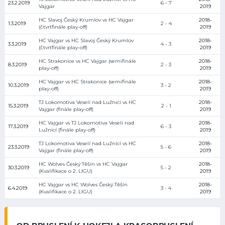
23.2.2019
6 - 7
Vajgar
2019
HC Slavoj Český Krumlov vs HC Vajgar
2018-
1.3.2019
2 - 4
(čtvrtfinále play-off)
2019
HC Vajgar vs HC Slavoj Český Krumlov
2018-
3.3.2019
4 - 3
(čtvrtfinále play-off)
2019
HC Strakonice vs HC Vajgar (semifinále
2018-
8.3.2019
2 - 3
play-off)
2019
HC Vajgar vs HC Strakonice (semifinále
2018-
10.3.2019
3 - 2
play-off)
2019
TJ Lokomotiva Veselí nad Lužnicí vs HC
2018-
15.3.2019
2 - 1
Vajgar (finále play-off)
2019
HC Vajgar vs TJ Lokomotiva Veselí nad
2018-
17.3.2019
6 - 3
Lužnicí (finále play-off)
2019
TJ Lokomotiva Veselí nad Lužnicí vs HC
2018-
23.3.2019
5 - 6
Vajgar (finále play-off)
2019
HC Wolves Český Těšín vs HC Vajgar
2018-
30.3.2019
5 - 2
(Kvalifikace o 2. LIGU)
2019
HC Vajgar vs HC Wolves Český Těšín
2018-
6.4.2019
3 - 4
(Kvalifikace o 2. LIGU)
2019