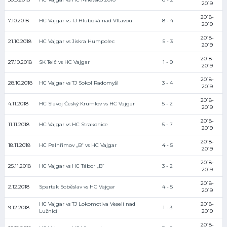
2019
2018-
7.10.2018
HC Vajgar vs TJ Hluboká nad Vltavou
8 - 4
2019
2018-
21.10.2018
HC Vajgar vs Jiskra Humpolec
5 - 3
2019
2018-
27.10.2018
SK Telč vs HC Vajgar
1 - 9
2019
2018-
28.10.2018
HC Vajgar vs TJ Sokol Radomyšl
3 - 4
2019
2018-
4.11.2018
HC Slavoj Český Krumlov vs HC Vajgar
5 - 2
2019
2018-
11.11.2018
HC Vajgar vs HC Strakonice
5 - 7
2019
2018-
18.11.2018
HC Pelhřimov „B“ vs HC Vajgar
4 - 5
2019
2018-
25.11.2018
HC Vajgar vs HC Tábor „B“
3 - 2
2019
2018-
2.12.2018
Spartak Soběslav vs HC Vajgar
4 - 5
2019
HC Vajgar vs TJ Lokomotiva Veselí nad
2018-
9.12.2018
1 - 3
Lužnicí
2019
2018-