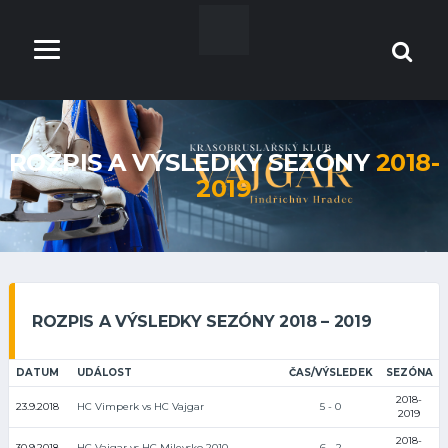
ROZPIS A VÝSLEDKY SEZÓNY
2018-
2019
ROZPIS A VÝSLEDKY SEZÓNY 2018 – 2019
DATUM
UDÁLOST
ČAS/VÝSLEDEK
SEZÓNA
2018-
23.9.2018
HC Vimperk vs HC Vajgar
5 - 0
2019
2018-
30.9.2018
HC Vajgar vs HC Milevsko 2010
6 - 2